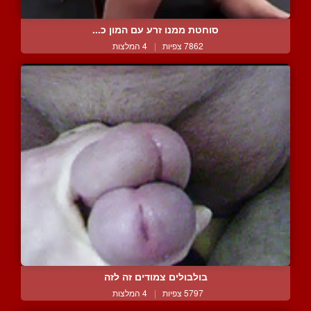
סוחטת ממנו זרע עם המון כ...
7862 צפיות
|
4 המלצות
בולבולים צמודים זה לזה
5797 צפיות
|
4 המלצות