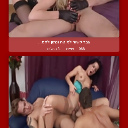
גבר קשור למיטה ונתון לחס...
11068 צפיות
|
3 המלצות