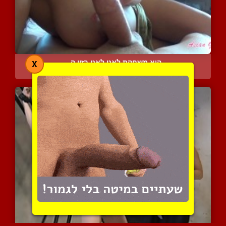
היא משחקת לאט לאט בזין ה...
X
7652 צפיות
|
9 המלצות