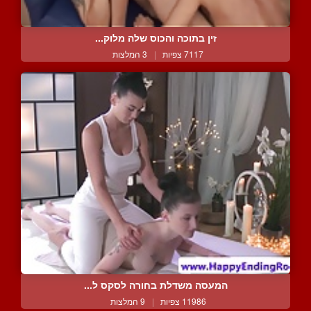
זין בתוכה והכוס שלה מלוק...
7117 צפיות
|
3 המלצות
המעסה משדלת בחורה לסקס ל...
11986 צפיות
|
9 המלצות