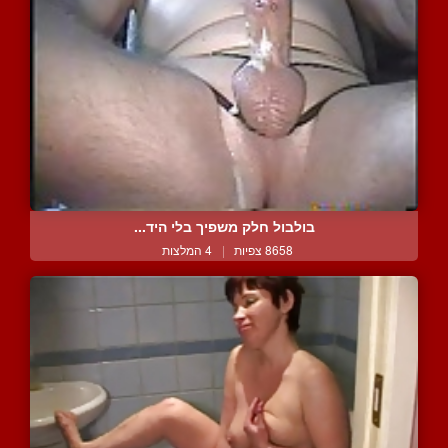
בולבול חלק משפיך בלי היד...
8658 צפיות
|
4 המלצות