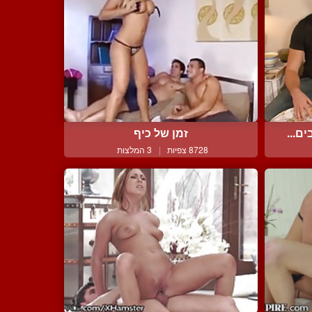
ם...
זמן של כיף
8728 צפיות
|
3 המלצות