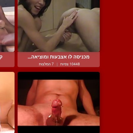
מכניסה לו אצבעות ומוציאה...
קל
10448 צפיות
|
7 המלצות