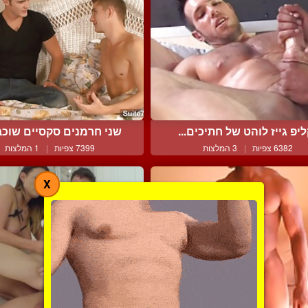
יפ גייז לוהט של חתיכים...
שני חרמנים סקסיים שוכבי
6382 צפיות
|
3 המלצות
7399 צפיות
|
1 המלצות
X