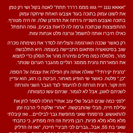
"אאאא ננננ יייי גוווו מממ רררר תתת" לאטה בקול ושי רק טמן
את לשונו עמוק בתוכה בעוד אצבעו האחת שיחקה עמוק
בתוכה ואצבעו השנייה גירתה את הדגדגן שלה. זה היה מטורף.
ההתפוצצות שבתוכה גרמה לה לראות צבעים, גופה התפתל
כאילו חיברו אותה לחשמל וגרונה פלט אנחות עזות.
רק כאשר שככה האורגזמה והצליחה לסדר את נשימתה נזכרה
שוב בסיטואציה ופתאום התביישה בעצמה. היא התלבשה
מהר, מלמלה כמה מילים ומיהרה מהר אל הסלון כדי למצוא
את המארחת נהנית ממסג' רגליים מהגבר הערום שנותר.
"נהנית יקירתי?" שאלה אותה וחן הפילה את עצמה על הספה.
"כן," פלטה. כאשר שי הופיע מאחור, הביטה בו רגע, הוא עדיין
היה זקור. רונית הורתה לו להיעמד לצד הגבר השני והורתה
לשניהם לאונן, אבל לא לגמור. שניהם עשו כמצוותה.
"לפני כמה שנים הבעל שלי עזב אותי" החלה לספר לחן את
עלילת חייה, מבלי שהתבקשה. "אחרי שלקח לי הרבה זמן
להתאושש, פרסמתי שאני מחפשת גבר לבילויים... ואז קיבלתי
מלא מלא מלא פניות, רובן מיניות וזה היה מפתיע, כי כתבתי
שאני בת 55, אבל...גברים לכי תביני" חייכה, "ואז זה הדליק