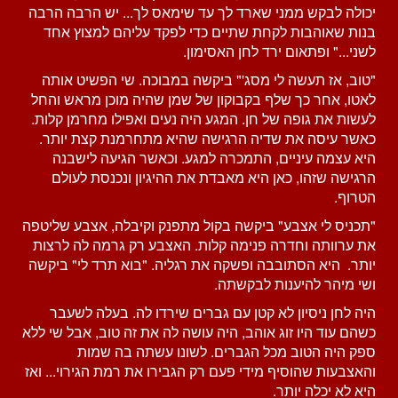
יכולה לבקש ממני שארד לך עד שימאס לך... יש הרבה הרבה
בנות שאוהבות לקחת שתיים כדי לפקד עליהם למצוץ אחד
לשני..." ופתאום ירד לחן האסימון.
"טוב, אז תעשה לי מסג'" ביקשה במבוכה. שי הפשיט אותה
לאטו, אחר כך שלף בקבוקון של שמן שהיה מוכן מראש והחל
לעשות את גופה של חן. המגע היה נעים ואפילו מחרמן קלות.
כאשר עיסה את שדיה הרגישה שהיא מתחרמנת קצת יותר.
היא עצמה עיניים, התמכרה למגע. וכאשר הגיעה לישבנה
הרגישה שזהו, כאן היא מאבדת את ההיגיון ונכנסת לעולם
הטרוף.
"תכניס לי אצבע" ביקשה בקול מתפנק וקיבלה, אצבע שליטפה
את ערוותה וחדרה פנימה קלות. האצבע רק גרמה לה לרצות
יותר. היא הסתובבה ופשקה את רגליה. "בוא תרד לי" ביקשה
ושי מיהר להיענות לבקשתה.
היה לחן ניסיון לא קטן עם גברים שירדו לה. בעלה לשעבר
כשהם עוד היו זוג אוהב, היה עושה לה את זה טוב, אבל שי ללא
ספק היה הטוב מכל הגברים. לשונו עשתה בה שמות
והאצבעות שהוסיף מידי פעם רק הגבירו את רמת הגירוי... ואז
היא לא יכלה יותר.