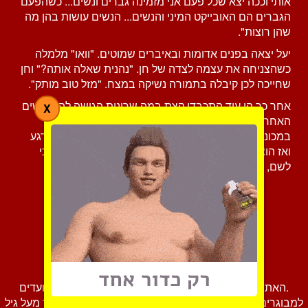
אותי וככה יצא שכל פעם אני מזמינה גברים ונשים... כשהפעם
הגברים הם האובייקט המיני והנשים... הנשים עושות בהן מה
שהן רוצות".
יעל יצאה בפנים אדומות ובאיברים שמוטים. "וואו" מלמלה
כשהצניחה את עצמה לצדה של חן. "נהנית שאלה אותה?" וחן
שחייכה לכן קיבלה בתמורה נשיקה במצח. "מזל טוב מותק".
אחר כך הן עוד התכבדו קצת במה שרונית הגישה להן ולנשים
X
האחרות שיצאו כל אחת כושלת והלכו לדרכן. חן שתקה
במכונית אבל כאשר יעל הורידה אותה ליד ביתה, ישבה רגע
ואז הוציאה את זה. "מתנה נהדרת. בפעם הבאה כשתלכי
לשם, קחי אותי שוב".
צור קשר
.האתר ליידי לאב מכיל תכנים פורנוגרפיים ארוטיים המיועדים
למבוגרים מגיל 18 ומעלה בלבד. הינך מאשר בזאת כי הינך מעל גיל