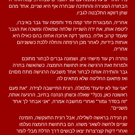
הבחורה הצעירה והחתיכה שבחרה אף היא שניים, אחד מהם
שחן דווקא התלבטה לגביו.
אחריה, המבוגרת יותר קמה מיד ותפסה עוד גבר באיברו,
ליטפה אותו, את ידה השנייה שלחה שמאלה ומשכה את הגבר
שעמד קרוב אליה. במשך דקה ארוכה אחזה בהם כאילו היא
אוחזת בידיות, לאחר מכן הרפתה והחלה ללכת כששניהם
אחריה.
נותרה רק עוד מישהי וחן, ושמונה גברים לבחור מתוכם
ולמרות זאת הרגישה איזו תחושת החמצה. כשהאשה בחרה
גבר והותירה אותה לבחור אחד משבעה הרגישה מתח מסוים
ואז פתאום החליטה שלא מתאים לה.
"אני עוד לא יודעת" מלמלה. רונית התיישבה לצידה. "את פעם
ראשונה כאן, נכון?" שאלה וכשחן הנהנה בחיוב, הרגיעה אותה,
"זה בסדר גמור" ואחרי מחשבה אמרה, "אני אבחר לך אחד
משניים".
חן הנידה בראשה לשלילה, אבל רונית התעקשה, הזמינה
שניים ולחשה לשאר משהו. הם בתחושת החמצה נעלמו
ואחרי דקות קצרצרות יצאו לבושים דרך הדלת מבלי לומר