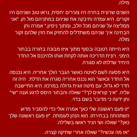
מילה.
השנים שרונית בחרה היו צעירים יחסית, נראו טוב ושניהם היו
זקורים. היא עמדה וחיבקה את שניהם במתניהם מול חן. "אני
ממליצה על שניהם מכל הלב, ומתוך ניסיון," אמרה וחן
הבחינה איך שניהם משתדלים להחזיק את הזין שלהם זקור
מולה.
היא הייתה רטובה ובסוף מתוך איזו מבוכה בחורה בבחור
הימני. רונית הדריכה אותה לקחת אותו ולהיכנס אל החדר
היחיד שדלתו לא סגורה.
היא פסעה לשם לאיטה כאשר הגבר הולך אחריה. היא נכנסה
אל החדר וכאשר הוא נכנס אחריה סגרה את הדלת. היה זה
חדר לא גדול, עם מיטה זוגית גדולה במרכזו. היא התיישבה
עליה. "איך קוראים לך?" שאלה והבחור היסס לרגע וענה "שי"
וחן ידעה כי מדובר בשם בדוי.
"זו פעם ראשונה שלי כאן" אמרה אולי כדי להסביר מדוע
השתהתה בבחירתו. הוא הנהן לעומתה. "זו פעם ראשונה שלך
כאן?" שאלה ושי הניד ראשו בשלילה.
"אז מה עכשיו?" שאלה אחרי שתיקה קצרה.