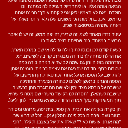
הביאה אותה אליו, או ליתר דיוק העניקה לה כמתנת יום
הולדת. "את לא תאמיני לאן אני לוקחת אותך" הכינה אותה
מראש, ואכן, בחלומות הכי משונים שלה לא הייתה מעלה על
דעתה שתהיה בסיטואציה שכזו.
עיניה נדדו מאחד לשני. זה שרירי, זה יפה ממש, זה יש לו איבר
מרשים במיוחד, כזה שהייתה רוצה לגעת בו.
כשעה קודם לכן נכנסו לתוך וילה גדולה אי שם במרכז הארץ.
את הדלת פתחה להם דודה מבוגרת, קרובה לשישים. יעל
הזדהתה בפניה וחן גם שמה לב שהיא הניחה בידה כמה
שטרות כסף. הדודה שהציגה את עצמה כרונית, הזמינה אותן
להתיישב על הספה או על אחת הכורסאות. הן התיישבו על
הספה והנהנו בראשן לשלום לבחורה הצעירה והחתיכה
שישבה על כורסא מצד ימין ולאישה המבוגרת מהן בכעשור
שישבה לשמאלן. "חסרה לנו רק עוד מישהי שסימסה לי שהיא
תוך חמש דקות כאן" אמרה הדודה כשהיא מוזגת יין לחן וליעל.
חן סקרה בעיניה את הבית. אין ספק, בית יפה, מרוהט ומסודר
בטוב טעם. פרחים בכל פינה. הסלון ענק... הכל שידר עושר.
"מה אנחנו עושות כאן?" שאלה את יעל בעצבנות קלה. "חכי
ותראי" השיבה לה חברתה ממתיקת סוד. היין היה טוב, גם