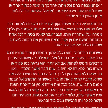
"ואנחנו נצפה בהם וכל אחת אחר כך מוזמנת לבחור אחד או
שניים" ופתאום חייכה לעצמה, "או אולי שלושה כדי לבלות
איתן באופן פרטי יותר".
חן הביטה על הגבר שעמד זקוף עם ידיים משוכות לאחור. הזין
שלו פתאום עמד בשיא אונו ויעל ליטפה אותו. "שמתי עין עליך"
אמרה יעל ושחררה אותו. הגבר עבר לאיטו בסמוך לכל אחת
מהבנות הפעם עם זין זקור ונראה שהזמין את הבנות לגעת בו.
שתיים מלבד יעל אכן עשו זאת.
כשרונית הורתה לו, הוא נעלם לתוך המסדרון ומיד אחריו נכנס
גבר אחר. היה ביניהם הבדל של יום ולילה. זה שהופיע היה בן
ארבעים וחמש לפחות, אם לא יותר. הוא נראה כמו פקיד או
משהו כזה, לכאורה לא היה בו שום דבר מושך מלבד... וואוו,
חן מעולם לא ראתה זין כל כך גדול ועבה. היא חשבה לעצמה
שהיא חייבת להחזיק את זה ביד וכאשר זה התקרב אל הבנות,
אמנם התביישה, אבל בכל זאת אזרה אומץ וביד אחת חפנה
את אשכיו ובשנייה אחזה בזין שלו. היא בקושי הצליחה לסגור
עליו אגרוף שלם, כלומר לחבר את האצבעות. הוא היה חם
וקשה כל כך וחן הרגישה נעים ביד ובראש.
הם יצאו זה אחר זה, כל אחד בערום בדרך כזו או אחרת, כל