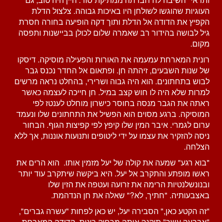
העוגיות שהוגשו לשולחן היו באיכות גבוהה. צלצול הדלת
הקפיץ את הדודה אל הדלת ותוך דקה הופיעה בחורה חסרת
גיל לבושה בהידור רב שאמרה שלום לכולן בביישנות ותפסה
מקום.
רונית המארחת עמעמה את האורות והפעילה מוסיקה. דיסקו
של שנות השבעים, זיהתה חן. ופתאום אל החדר נכנס גבר
לבוש בתחתונים. הוא היה גבוה ושרירי, בהחלט נראה מרשים
למרות שלא היה לו חוש קצב במיל. חן חייכה לעצמה כאשר
ראתה את הגבר מנסה בחוסר כישרון מוחלט לענטז לפי
המוסיקה. ברגע מסוים הוא הפשיל את התחתונים שלו ונעמד
ערום לגמרי. איבר המין שלו קיפץ לפי קפיצות הגוף. הבחור
ניסה להזקיר את עצמו על ידי ליטופים ותנועות אוננות, אך ללא
הצלחה.
"בוא רגע" שמעה את קולה של יעל מזמין אותו. הוא הרים את
ראשו מופתע והתקרב אל יעל. היא ביקשה שיתקרב עוד יותר
ובנונשלנטיות הרימה את זרועה ועטפה את הזין שלו
באצבעותיה. "חתיך, לא?" שאלה את חן הנדהמת.
"זה הקטע כאן," הסבירה יעל, יש כאן לפחות "עשרה גברים",
"ארבעה עשר" תיקנה אותה מרחוק רונית, הדודה המארחת.