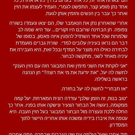
אחד נתן מופע קצר, התפשט לגמרי, העמיד לעצמו את הזין
ואחר כך עבר בין הנשים והזמין אותן לגעת.
אחרי שהאחרון נתן את הנאמבר שלו, הם יצאו ונעמדו בשורה
צפופה. חן הבחינה שרובם היו זקורים... עוד היא שמה לב
שלמרות שכל אחד השתדל להפגין איזה פאסון, בסופו של
דבר הם נראו בעיניה עלובים למדי. שורת גברים מועמדת
לבחירה כאילו היו מוצר על המדף ובכל זאת, היא העבירה את
עיניה מאחד לשני, מתקשה לבחור.
"אני לוקחת את השני מימין ואת המבוגר הזה עם הזין הענק"
לחשה לה יעל, "את יודעת את מי את רוצה?" חן הנהנה
בראשה בשלילה.
"אז תבחרי" לחשה לה יעל בחזרה.
"טוב בנות, זה הזמן שלכן" עודדה רונית המארחת. יעל קמה
ממקומה, ניגשה אל הבחור הצעיר ונישקה אותו בפניו. אחר כך
החלה ללכת ונעצרה מול הבחור המבוגר בעל הזין העבה. היא
עטפה את איברו בידיה ומשכה אותו אחריה היישר לתוך
המסדרון.
מיד אחרי שיעל נעלמה עם שני הגברים שבחרה, קמה אחריה