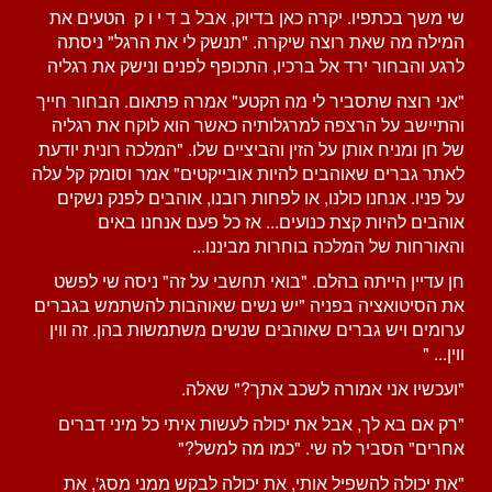
שי משך בכתפיו. יקרה כאן בדיוק, אבל ב ד י ו ק הטעים את
המילה מה שאת רוצה שיקרה. "תנשק לי את הרגל" ניסתה
לרגע והבחור ירד אל ברכיו, התכופף לפנים ונישק את רגליה
"אני רוצה שתסביר לי מה הקטע" אמרה פתאום. הבחור חייך
והתיישב על הרצפה למרגלותיה כאשר הוא לוקח את רגליה
של חן ומניח אותן על הזין והביציים שלו. "המלכה רונית יודעת
לאתר גברים שאוהבים להיות אובייקטים" אמר וסומק קל עלה
על פניו. אנחנו כולנו, או לפחות רובנו, אוהבים לפנק נשקים
אוהבים להיות קצת כנועים... אז כל פעם אנחנו באים
והאורחות של המלכה בוחרות מביננו...
חן עדיין הייתה בהלם. "בואי תחשבי על זה" ניסה שי לפשט
את הסיטואציה בפניה "יש נשים שאוהבות להשתמש בגברים
ערומים ויש גברים שאוהבים שנשים משתמשות בהן. זה ווין
ווין... "
"ועכשיו אני אמורה לשכב אתך?" שאלה.
"רק אם בא לך, אבל את יכולה לעשות איתי כל מיני דברים
אחרים" הסביר לה שי. "כמו מה למשל?"
"את יכולה להשפיל אותי, את יכולה לבקש ממני מסג', את