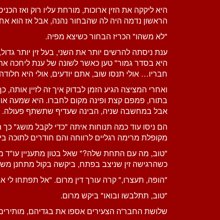
היא ליקקה את הזין ארוכות, מורחת עליו רוק ואז ה
הראשון נדמה היה לה שהבחור נהנה, אבל אז הוא א
"לא משהו" הכריז הבחור כשיצא מפיה.
ענת ניסתה להרשים יותר את השני, בעל זין יותר גד
היא בסדר גמור" טען כאשר לשונה של ענת ליחכה את א
חבריו… אולי תנסו שוב, אתם יודעים, אולי היא חלוד
ואחרי המציצה הגיע הזמן לבדוק איך זה לזיין אותה, 
בתורו, פמפם קצת ופינה מקום לחברו. היא שמעה או
אבל במחשבה שניה, הבינה שעדיף שתשתף פעולה.
הם ניסו עוד כמה תנוחות איתה "כדי לקבל מושג" כ
מקופלת מרימה רגליים לרווחה והם חודרים לתוכה ביי ד
"טוב, מה עם התחת שלה?" שאל בטון מתעניין עו"ד מ
כשהרגישה זין שניצב בפתח, ביקשה בקול מתחנן משהו,
"הופה, תעצרו," קרה עורך דין מרום. "אל תפתחו לי 
"טוב, תתלבשו ובואו" ביקש מרום.
שלושת החבר'ה הצעירים אספו את בגדיהם, מותירים 