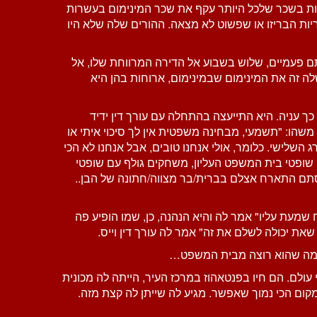
יות בשכר שלכל היותר עקף את שכר המינימום בעשרות
ות הבריזו או שפשוט לא מצאה. ההורים שלה שלא היו
ם פעמיים, שלוש בשבוע אל הדירה המרווחת שלו, אל
ה זה את המינימום שבמינימום, ארוחות בהן היא
 כך עניה. היא התייעצה בהתחלה עם עורך דין ידיד
משהו: "תשמעי, מבחינה משפטית אין לך סיכוי איתי או
ג השלישי. כלומר, אולי אנחנו טובים, אבל אנחנו לא הכי
שופטי בית המשפט העליון, משחקים גולף עם שופטי
הסתם התארח אצלם בברית/בר מצווה/חתונה של הבן..
שמעת עליו" אמר לה והיא הנהנה, כן, שמו הופיע פה
ת יכולה לשלם את זה" אמר לה עורך דין וייס.
את מה שהוא רוצה מבית המשפט…
 עולם. הם חיו בפנטאהוז במרכז העיר, הייתה לה מכונית
ום הכי נמוך שאפשר. מגיע לה שייתן לה קצת מזה.