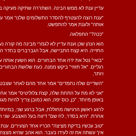
עדיין ענת לא ממש הבינה. השתררה שתיקה מעיקה במ
"ענת רוצה להצטרף להסדר התשלומים שלנו" אמר עו"ד
אותה" ולענת אמר להתפשט.
"ככה?" התפלאה.
הוא הנהן שכן וענת עדיין לא לגמרי מבינה מה קורה 
החזייה. היא קצת התביישה, אבל הגברברים בחדר האי
"בואי" נטל את ידה אחד הבחורים. הוא השעין אותה ע
רגליים. "אל תזוזי" ביקש ממנה. כעת שלושת הבחורים
ויותר.
"השדיים שלה נחמדים" אמר אחד מהם לאחר שצבט את
"אני לא מת על התחת שלה, קצת צלוליטיס" אמר אח
באופן מיוחד. "כן, כוס יפה, הוא כמובן צריך להיות מ
לרגע ראשון הרגישה מחוללת, אבל ברגע שני, במיו
אחרת. "היא בסדר, לח שם" דיווח בעל האצבע. שני הא
"טוב עכשיו בדיקת מציצה" הכריז אחד הצעירים. ענת 
איך עשתה את זה לעידו בעבר. הוא אהב שהיא מצצה ל