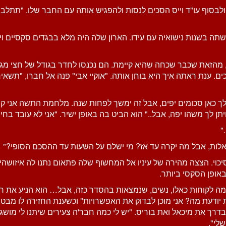
סוף עו"ד וייס הסכים לנסות ולהפגיש אותה עם החבר שלו. "תתלבשי 
תה בשנות נישואיה עם עידו. הארון שלה היה מלא בבגדים סקסיים וייצ
מהזאת שכבר שכחה שהיא קיימת. הם נכנסו לחדר בגודל של חצי מגרש
ים. ענת ראתה איך היא בוחן אותה. "אוקיי אבי" פנה אל חברו, "תשאיר
שיג לך כאן סכומים יפים, אבל זה ימשך לפחות שנה. מלחמת התשה אני ק
תן לך משהו יפה, אבל.." הוא הביט בה באופן ישיר. "אני לא עובד בחי
"
שאלות, אבל מה יקרה עד אז? מי ישלם על השעות עד ההסכם הסופי?"
סיכוי. הצצה מהירה של עיניו אל המחשוף שלה פתאום נתנו לה איזושהי
אופן הסקסי ביותר.
בר כמה לקוחות כאלו, נשים, שנמצאות בהסדר כזה, אבל… הוא הניע א
יודעת מה? אני מוכן לבדוק את האפשרויות" וכשענת החזירה לו מבט חצ
בדרך את מיכאל ואת בוריס. "יש לי כמה חבר'ה צעירים שיתנו לי מוש
לי".