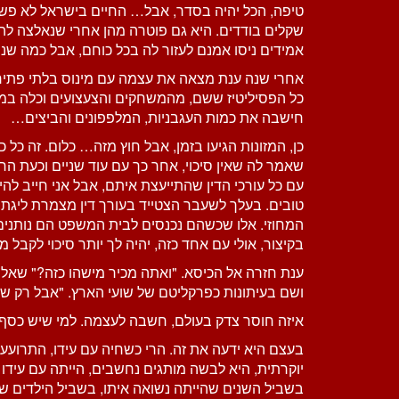
טיפה, הכל יהיה בסדר, אבל… החיים בישראל לא פשוט
שקלים בודדים. היא גם פוטרה מהן אחרי שנאלצה להח
אמידים ניסו אמנם לעזור לה בכל כוחם, אבל כמה שני 
אחרי שנה ענת מצאה את עצמה עם מינוס בלתי פתיר 
כל הפסיליטיז ששם, מהמשחקים והצעצועים וכלה במעד
חישבה את כמות העגבניות, המלפפונים והביצים…
כן, המזונות הגיעו בזמן, אבל חוץ מזה… כלום. זה כל 
שאמר לה שאין סיכוי, אחר כך עם עוד שניים וכעת הרב
עם כל עורכי הדין שהתייעצת איתם, אבל אני חייב להיו
טובים. בעלך לשעבר הצטייד בעורך דין מצמרת ליגת
המחוזי. אלו שכשהם נכנסים לבית המשפט הם נותנים
בקיצור, אולי עם אחד כזה, יהיה לך יותר סיכוי לקבל מ
ענת חזרה אל הכיסא. "ואתה מכיר מישהו כזה?" שאלה 
ושם בעיתונות כפרקליטם של שועי הארץ. "אבל רק שר
איזה חוסר צדק בעולם, חשבה לעצמה. למי שיש כסף 
בעצם היא ידעה את זה. הרי כשחיה עם עידו, התרועעה 
יוקרתית, היא לבשה מותגים נחשבים, הייתה עם עידו
בשביל השנים שהייתה נשואה איתו, בשביל הילדים 