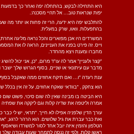
היא התחילה לבקש, בהתחלה יפה ואחר כך בדמעות ולב
יפות שנראות טוב… אל תהיי מסכנה:.
להתלבש יפה היא ידעה, הרי זה פחות או יותר מה שעש
בהתפעלות. וואוו, שרק במעלית.
המשרדים היו אכן מפוארים והכל נראה מליגה אחרת, 
וייס. זה פירט בפניו את העניינים, הראה לו את המסמכ
מחברו ומענת ויצא מהחדר.
"קצר ולעניין" אמר לה עו"ד מרום, "כן, אני יכול לה
מדבר עם עיתונאי או שניים, בסוף הגרוש שלך ישבר וי
ענת רעדה "ו… ואם תיקח אחוזים ממה שאקבל בסוף.
הוא צחקק , "בוודאי שאקח אחוזים, על זה אין בכלל 
היא הביטה בו מבינה שאין לה שום סיכוי, פשוט שום 
אמרה וליטפה את שדיה קלות וגם ליקקה את שפתיה ב
עורך הדין שלפניה אפילו לא חייך. "תראי, יש לי כ
ואת כבר עברת את גיל שלושים. הוא הרהר לרגע, "את 
הטלפון והזמין איזה יובל אחד לסור למשרדו ושיאסוף 
ראשו קלות, ולפי זה ננסה לתמחר שעות עבודה שלך וש