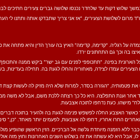
שך שלוש דקות עד שלחדר נכנסו שלושה גברים צעירים חתיכים לבוש
 מרום לשלושת הצעירים, "אז אני צריך שתבדקו אותה ותתנו לי הער
נעמדה על רגליה. "קדימה, קדימה" האיץ בה עורך הדין והיא פתחה א
צו בה וכך גם התחתונים ירדו.
ל הארונית בפינה. "תתכופפי לפנים עם גב ישר" ביקש ממנה והתכופף.
 הצעירים עמדו לצידה, מאחוריה והחלו לגעת בה. תחילה בעדינות, בש
 פטמותיה, "הגזרה בסדר, למרות שלא היה מזיק לה לעשות קצת ד
ד אחר וענת התפלצה. היא כל כך רצתה ללכת משם, אבל לא משה ממק
גולח" מישהו. כעת נדחפו לתוכה אצבעות.
חד כאשר האצבע החלה לפשפש פנימה לגעת בה ולהעיר בתוכה דברים 
חרים החרו אחריו, דחפו לה אצבעות, לפעמים יותר מאחד. "כן," סימנ
כבר ללא הזמנה מיוחדת גלשה אל הברכיים. הזין הראשון שהופיע מולה 
ו, אבל היא לא עשתה את זה בשלוש השנים האחרונות וחוץ מזה אולי 