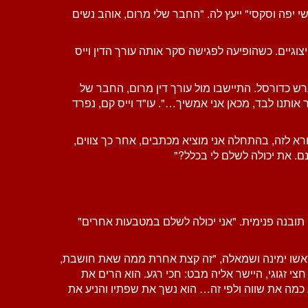
יפה וסקסי" ייעץ לה. "החבר שלי מרום, אוהב נשים
וגיים. כשהופיעה לפגישה סקר אותה עורך הדין וייס
 כדורסל. התיישבו מול עורך דין מרום, החבר של
 אותנו לבד, מכאן אני אמשיך…". עו"ד וייס קם, נפרד
ורא לזה, בהתחלה אני מוציא מכתבים, אחר כך צווים,
נם. את יכולה לשלם לי בכלל?"
 תובנה פנימית. "אני יכולה לשלם במטבעות אחרים"
ת ראשו ימינה ושמאלה, "זה קצת אחרת ממה שאת חושבת,
י זגוגי, היישר אליה מבט: חכי רגע. הוא הרים את
ג כמה את שווה ולפי זה… הוא נשך את שפתיו והניע את