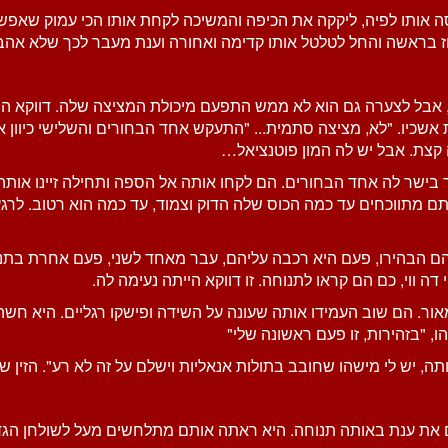
כניסה אותו לפיה, ליקקה את הכיפה והמשיכה לקחת אותו הכי עמוק ש
חז בראשה והחל לטלטל אותו קדימה ואחורה וענת מעבר לכך שלא אה
ול, אבל לצערה גם הוא לא ממש התפעם מיכולת המציצה שלה. דווקא ה
שכיו. "לא, מציצה סתמית... "התעקש אחד הבחורים והשלישי כיוון או
ה קצת. אבל יש לה המון פוטנציאל…
כך בישר לה אחד הבחורים. הם לקחו אותה אל הספה ותחילה זיינו אותה
תם מתווכחים עד כמה הכוס שלה הדוק וצמוד, עד כמה הוא רטוב. לר
ך הם הבהירו, פעם היא רכבה עליהם, עבר מאחד לשני, פעם אחרת בת
ה ווי, כם הם קראו לתנוחה. זו דווקא הייתה נעימה לה.
אור. הם שוב העמידו אותה שעונה על השידה ופישקו רגליים. היא חש
 "בזהירות, זו פעם ראשונה שלי"
אותה, יש לי מישהו שחובב בתולות אנאליות וישלם על זה לא רע". הזי
את ענת באותה תנוחה. היא ראתה אותם מתלחשים מעל לשולחן הגדול