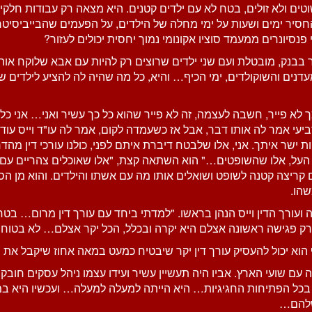
ים ולא זולים, בטח לא עם ילדים קטנים. היא מצאה רק עבודות חלק
סיר ימים ושעות על ימי מחלה של הילדים, על הפעמים שהבייביסיטרי
פנסיונרים ממעמד סוציו אקונומי נמוך יחסית יכולים לעזור?
בבנק, מובטלת ועם שני ילדים שרוצים רק להיות עם אבא שלוקח אות
נים והשוקולדים, ימי הכיף… והיא, כל מה שהיה לה להציע לילדים של
כך לא פייר, חשבה לעצמה, זה לא פייר שהוא כל כך עשיר ואני… אני כל
יעי אמר לה אותו דבר, אבל אז כשעמדה לקום, אמר לה עו"ד וייס עוד 
ת ישר איתך. אני, אלו שלבטח דיברת איתם לפני, כולנו עורכי דין מהדר
 העל, אלו שהשופטים…" הוא השתאה קצת, "אלו שאוכלים צהריים עם 
 קריצה קטנה לשופט ושואלים אותו מה עם אשתו והילדים. והוא מן 
שהו.
ועורך הדין וייס הנהן בראשו. "למדתי ביחד עם עורך דין מרום… בטח 
ק פגישה ראשונה אצלם היא יקרה ובכלל, הכל יקר אצלם… לא בטוח שא
הוא יכול להעסיק עורך דין יקר שיבטיח כמעט במאה אחוז שיקבל 
עם שועי הארץ. אביו היה תעשיין עשיר ועידו עצמו ניהל עסקים חובקי
 בכל הפתיחות החגיגיות… היא הייתה למעלה למעלה… ועכשיו היא במק
שלהם…